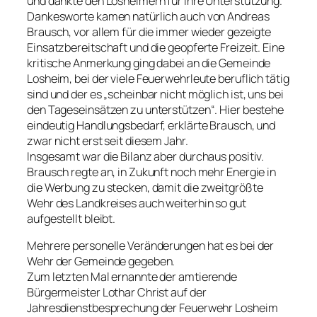
und dankte den Losheimern für ihre Unterstützung.
Dankesworte kamen natürlich auch von Andreas
Brausch, vor allem für die immer wieder gezeigte
Einsatzbereitschaft und die geopferte Freizeit. Eine
kritische Anmerkung ging dabei an die Gemeinde
Losheim, bei der viele Feuerwehrleute beruflich tätig
sind und der es „scheinbar nicht möglich ist, uns bei
den Tageseinsätzen zu unterstützen“. Hier bestehe
eindeutig Handlungsbedarf, erklärte Brausch, und
zwar nicht erst seit diesem Jahr.
Insgesamt war die Bilanz aber durchaus positiv.
Brausch regte an, in Zukunft noch mehr Energie in
die Werbung zu stecken, damit die zweitgrößte
Wehr des Landkreises auch weiterhin so gut
aufgestellt bleibt.
Mehrere personelle Veränderungen hat es bei der
Wehr der Gemeinde gegeben.
Zum letzten Mal ernannte der amtierende
Bürgermeister Lothar Christ auf der
Jahresdienstbesprechung der Feuerwehr Losheim