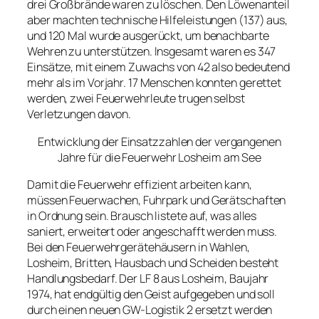
drei Großbrände waren zu löschen. Den Löwenanteil
aber machten technische Hilfeleistungen (137) aus,
und 120 Mal wurde ausgerückt, um benachbarte
Wehren zu unterstützen. Insgesamt waren es 347
Einsätze, mit einem Zuwachs von 42 also bedeutend
mehr als im Vorjahr. 17 Menschen konnten gerettet
werden, zwei Feuerwehrleute trugen selbst
Verletzungen davon.
Entwicklung der Einsatzzahlen der vergangenen
Jahre für die Feuerwehr Losheim am See
Damit die Feuerwehr effizient arbeiten kann,
müssen Feuerwachen, Fuhrpark und Gerätschaften
in Ordnung sein. Brausch listete auf, was alles
saniert, erweitert oder angeschafft werden muss.
Bei den Feuerwehrgerätehäusern in Wahlen,
Losheim, Britten, Hausbach und Scheiden besteht
Handlungsbedarf. Der LF 8 aus Losheim, Baujahr
1974, hat endgültig den Geist aufgegeben und soll
durch einen neuen GW-Logistik 2 ersetzt werden