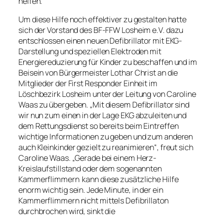
helfen.“
Um diese Hilfe noch effektiver zu gestalten hatte
sich der Vorstand des BF-FFW Losheim e.V. dazu
entschlossen einen neuen Defibrillator mit EKG-
Darstellung und speziellen Elektroden mit
Energiereduzierung für Kinder zu beschaffen und im
Beisein von Bürgermeister Lothar Christ an die
Mitglieder der First Responder Einheit im
Löschbezirk Losheim unter der Leitung von Caroline
Waas zu übergeben. „Mit diesem Defibrillator sind
wir nun zum einen in der Lage EKG abzuleiten und
dem Rettungsdienst so bereits beim Eintreffen
wichtige Informationen zu geben und zum anderen
auch Kleinkinder gezielt zu reanimieren“, freut sich
Caroline Waas. „Gerade bei einem Herz-
Kreislaufstillstand oder dem sogenannten
Kammerflimmern kann diese zusätzliche Hilfe
enorm wichtig sein. Jede Minute, in der ein
Kammerflimmern nicht mittels Defibrillaton
durchbrochen wird, sinkt die