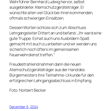
Wehrführer Bernhard Ludwig hervor, selbst
ausgebildeter Atemschutzgeräteträger. Er
wünschte allen viel Glück bei ihren kommenden,
oftmals schwierigen Einsätzen.
Dessen Worten schloss sich zum Abschluss
Lehrgangsleiter Dittert an und befand: „Ihr ward eine
gute Truppe. Es hat auch uns Ausbildern Spaß
gemacht mit euch zu arbeiten und wir werden uns
sicherlich noch öfters im gemeinsamen
Feuerwehrdienst treffen.“
Freudestrahlend nahmen dann die neuen
Atemschutzgeräteträger aus der Hand des
Bürgermeisters ihre Teilnahme-Urkunde für den
erfolgreichen Lehrgangsabschluss in Empfang.
Foto: Norbert Becker
December 6, 2024