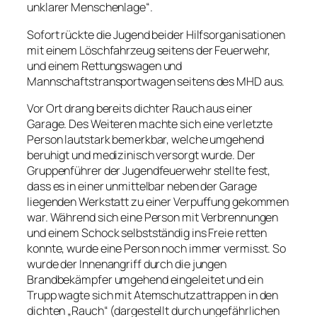
unklarer Menschenlage“.
Sofort rückte die Jugend beider Hilfsorganisationen
mit einem Löschfahrzeug seitens der Feuerwehr,
und einem Rettungswagen und
Mannschaftstransportwagen seitens des MHD aus.
Vor Ort drang bereits dichter Rauch aus einer
Garage. Des Weiteren machte sich eine verletzte
Person lautstark bemerkbar, welche umgehend
beruhigt und medizinisch versorgt wurde. Der
Gruppenführer der Jugendfeuerwehr stellte fest,
dass es in einer unmittelbar neben der Garage
liegenden Werkstatt zu einer Verpuffung gekommen
war. Während sich eine Person mit Verbrennungen
und einem Schock selbstständig ins Freie retten
konnte, wurde eine Person noch immer vermisst. So
wurde der Innenangriff durch die jungen
Brandbekämpfer umgehend eingeleitet und ein
Trupp wagte sich mit Atemschutzattrappen in den
dichten „Rauch“ (dargestellt durch ungefährlichen