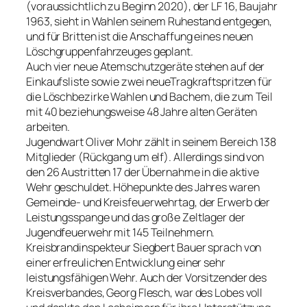
(voraussichtlich zu Beginn 2020), der LF 16, Baujahr
1963, sieht in Wahlen seinem Ruhestand entgegen,
und für Britten ist die Anschaffung eines neuen
Löschgruppenfahrzeuges geplant.
Auch vier neue Atemschutzgeräte stehen auf der
Einkaufsliste sowie zwei neueTragkraftspritzen für
die Löschbezirke Wahlen und Bachem, die zum Teil
mit 40 beziehungsweise 48 Jahre alten Geräten
arbeiten.
Jugendwart Oliver Mohr zählt in seinem Bereich 138
Mitglieder (Rückgang um elf). Allerdings sind von
den 26 Austritten 17 der Übernahme in die aktive
Wehr geschuldet. Höhepunkte des Jahres waren
Gemeinde- und Kreisfeuerwehrtag, der Erwerb der
Leistungsspange und das große Zeltlager der
Jugendfeuerwehr mit 145 Teilnehmern.
Kreisbrandinspekteur Siegbert Bauer sprach von
einer erfreulichen Entwicklung einer sehr
leistungsfähigen Wehr. Auch der Vorsitzender des
Kreisverbandes, Georg Flesch, war des Lobes voll