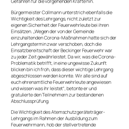
Gefahren für die vorgehenden Kräfte hin.
Bürgermeister Collmann unterstrich ebenfalls die
Wichtigkeit des Lehrgangs, nicht zuletzt zur
eigenen Sicherheit der Feuerwehrleute bei ihren
Einsätzen. „Wegen der von der Gemeinde
einzuhaltenden Corona-Maßnahmen hatte sich der
Lehrgangstermin zwar verschoben, doch die
Einsatzbereitschaft der Beckinger Feuerwehr war
zu jeder Zeit gewährleistet. Da wir, was die Corona-
Problematik betrifft, in eine ungewisse Zukunft
blicken bin ich froh, dass dieser wichtige Lehrgang
abgeschlossen werden konnte. Wir alle sind auf
euch ehrenamtliche Feuerwehrleute angewiesen
und wissen was ihr leistet“, betonte er und
gratulierte den Teilnehmern zur bestandenen
Abschlussprüfung.
Die Wichtigkeit des Atemschutzgeräteträger-
Lehrgangs im Rahmen der Ausbildung zum
Feuerwehrmann, hob der stellvertretende