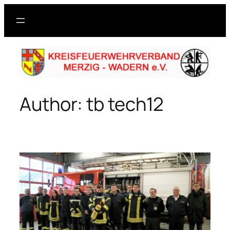
Skip
to
content
Author:
tb tech12