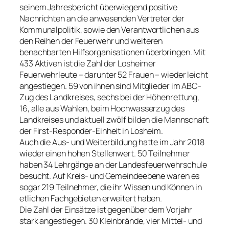
seinem Jahresbericht überwiegend positive
Nachrichten an die anwesenden Vertreter der
Kommunalpolitik, sowie den Verantwortlichen aus
den Reihen der Feuerwehr und weiteren
benachbarten Hilfsorganisationen überbringen. Mit
433 Aktiven ist die Zahl der Losheimer
Feuerwehrleute – darunter 52 Frauen – wieder leicht
angestiegen. 59 von ihnen sind Mitglieder im ABC-
Zug des Landkreises, sechs bei der Höhenrettung,
16, alle aus Wahlen, beim Hochwasserzug des
Landkreises und aktuell zwölf bilden die Mannschaft
der First-Responder-Einheit in Losheim.
Auch die Aus- und Weiterbildung hatte im Jahr 2018
wieder einen hohen Stellenwert. 50 Teilnehmer
haben 34 Lehrgänge an der Landesfeuerwehrschule
besucht. Auf Kreis- und Gemeindeebene waren es
sogar 219 Teilnehmer, die ihr Wissen und Können in
etlichen Fachgebieten erweitert haben.
Die Zahl der Einsätze ist gegenüber dem Vorjahr
stark angestiegen. 30 Kleinbrände, vier Mittel- und