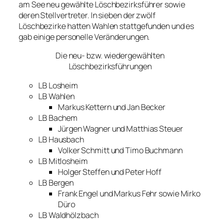
am See neu gewählte Löschbezirksführer sowie
deren Stellvertreter. In sieben der zwölf
Löschbezirke hatten Wahlen stattgefunden und es
gab einige personelle Veränderungen.
Die neu- bzw. wiedergewählten
Löschbezirksführungen
LB Losheim
LB Wahlen
Markus Kettern und Jan Becker
LB Bachem
Jürgen Wagner und Matthias Steuer
LB Hausbach
Volker Schmitt und Timo Buchmann
LB Mitlosheim
Holger Steffen und Peter Hoff
LB Bergen
Frank Engel und Markus Fehr sowie Mirko
Düro
LB Waldhölzbach