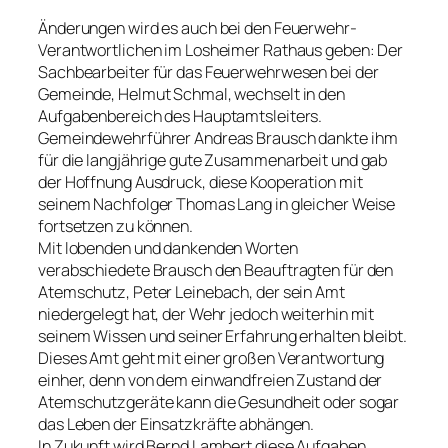
Änderungen wird es auch bei den Feuerwehr-
Verantwortlichen im Losheimer Rathaus geben: Der
Sachbearbeiter für das Feuerwehrwesen bei der
Gemeinde, Helmut Schmal, wechselt in den
Aufgabenbereich des Hauptamtsleiters.
Gemeindewehrführer Andreas Brausch dankte ihm
für die langjährige gute Zusammenarbeit und gab
der Hoffnung Ausdruck, diese Kooperation mit
seinem Nachfolger Thomas Lang in gleicher Weise
fortsetzen zu können.
Mit lobenden und dankenden Worten
verabschiedete Brausch den Beauftragten für den
Atemschutz, Peter Leinebach, der sein Amt
niedergelegt hat, der Wehr jedoch weiterhin mit
seinem Wissen und seiner Erfahrung erhalten bleibt.
Dieses Amt geht mit einer großen Verantwortung
einher, denn von dem einwandfreien Zustand der
Atemschutzgeräte kann die Gesundheit oder sogar
das Leben der Einsatzkräfte abhängen.
In Zukunft wird Bernd Lambert diese Aufgaben