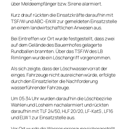
über Meldeempfänger bzw. Sirene alarmiert.
Kurz drauf rückten die Einsatzkräfte daraufhin mit
TSF/W und ABC-ErkW zur gemeldeten Einsatzstelle
an einem landwirtschaftlichen Anwesen aus.
Bei Eintreffen vor Ort wurde festgestellt, dass zwei
auf dem Gelände des Bauernhofes gelagerte
Rundballen brannten. Über das TSF/W des LB
Rimlingen wurde ein Löschangriff vorgenommen.
Als sich zeigte, dass der Löschwasservorrat der
einges. Fahrzeuge nicht ausreichen würde, erfolgte
durch den Einsatzleiter die Nachforderung
wasserführender Fahrzeuge.
Um 05:34 Uhr wurden daraufhin die Löschbezirke
Wahlen und Losheim nachalarmiert und rückten
daraufhin mit TLF 24/50, HLF 20/20, LF-KatS , LF16
und ELW 1 zur Einsatzstelle aus.
Vor Ort wurde die Wasserversorgung sichergestellt,