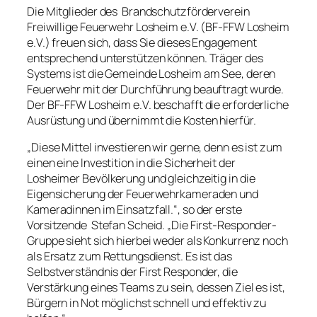
Die Mitglieder des Brandschutzförderverein
Freiwillige Feuerwehr Losheim e.V. (BF-FFW Losheim
e.V.) freuen sich, dass Sie dieses Engagement
entsprechend unterstützen können. Träger des
Systems ist die Gemeinde Losheim am See, deren
Feuerwehr mit der Durchführung beauftragt wurde.
Der BF-FFW Losheim e.V. beschafft die erforderliche
Ausrüstung und übernimmt die Kosten hierfür.
„Diese Mittel investieren wir gerne, denn es ist zum
einen eine Investition in die Sicherheit der
Losheimer Bevölkerung und gleichzeitig in die
Eigensicherung der Feuerwehrkameraden und
Kameradinnen im Einsatzfall.“, so der erste
Vorsitzende Stefan Scheid. „Die First-Responder-
Gruppe sieht sich hierbei weder als Konkurrenz noch
als Ersatz zum Rettungsdienst. Es ist das
Selbstverständnis der First Responder, die
Verstärkung eines Teams zu sein, dessen Ziel es ist,
Bürgern in Not möglichst schnell und effektiv zu