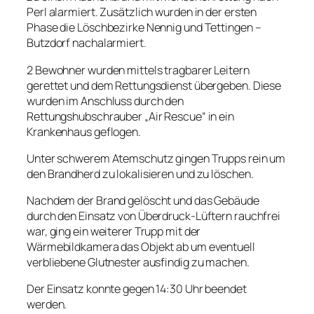
Perl alarmiert. Zusätzlich wurden in der ersten
Phase die Löschbezirke Nennig und Tettingen –
Butzdorf nachalarmiert.
2 Bewohner wurden mittels tragbarer Leitern
gerettet und dem Rettungsdienst übergeben. Diese
wurden im Anschluss durch den
Rettungshubschrauber „Air Rescue“ in ein
Krankenhaus geflogen.
Unter schwerem Atemschutz gingen Trupps rein um
den Brandherd zu lokalisieren und zu löschen.
Nachdem der Brand gelöscht und das Gebäude
durch den Einsatz von Überdruck-Lüftern rauchfrei
war, ging ein weiterer Trupp mit der
Wärmebildkamera das Objekt ab um eventuell
verbliebene Glutnester ausfindig zu machen.
Der Einsatz konnte gegen 14:30 Uhr beendet
werden.