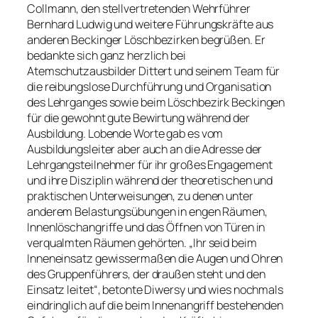
Collmann, den stellvertretenden Wehrführer
Bernhard Ludwig und weitere Führungskräfte aus
anderen Beckinger Löschbezirken begrüßen. Er
bedankte sich ganz herzlich bei
Atemschutzausbilder Dittert und seinem Team für
die reibungslose Durchführung und Organisation
des Lehrganges sowie beim Löschbezirk Beckingen
für die gewohnt gute Bewirtung während der
Ausbildung. Lobende Worte gab es vom
Ausbildungsleiter aber auch an die Adresse der
Lehrgangsteilnehmer für ihr großes Engagement
und ihre Disziplin während der theoretischen und
praktischen Unterweisungen, zu denen unter
anderem Belastungsübungen in engen Räumen,
Innenlöschangriffe und das Öffnen von Türen in
verqualmten Räumen gehörten. „Ihr seid beim
Inneneinsatz gewissermaßen die Augen und Ohren
des Gruppenführers, der draußen steht und den
Einsatz leitet“, betonte Diwersy und wies nochmals
eindringlich auf die beim Innenangriff bestehenden