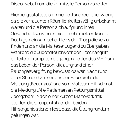
Disco-Nebel) um die vermisste Person zu retten.
Hierbei gestaltete sich die Rettung recht schwierig,
da die verrauchten Räumlichkeiten völlig unbekannt
waren und die Person sich aufgrund ihres
Gesundheitszustands nicht mehr melden konnte.
Doch gemeinsam schaffte es der Trupp diese zu
finden und an die Malteser Jugend zu übergeben.
Während die Jugendfeuerwehr den Löschangriff
einleitete, kämpften die jungen Retter des MHD um
das Leben der Person, die aufgrund einer
Rauchgasvergiftung bewusstlos war. Nach rund
einer Stunde kam seitens der Feuerwehr die
Meldung „Feuer aus“ und vom Malteser Hilfsdienst
die Meldung „Alle Patienten an Rettungsmittel
übergeben“. Nach einer kurzen Manöverkritik
stellten die Gruppenführer der beiden
Hilfsorganisationen fest, dass die Übung rundum
gelungen war.